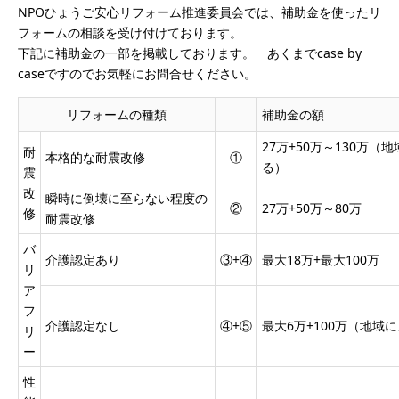
NPOひょうご安心リフォーム推進委員会では、補助金を使ったリ
フォームの相談を受け付けております。
下記に補助金の一部を掲載しております。 あくまでcase by
caseですのでお気軽にお問合せください。
リフォームの種類
補助金の額
27万+50万～130万（
耐
本格的な耐震改修
①
る）
震
改
瞬時に倒壊に至らない程度の
②
27万+50万～80万
修
耐震改修
バ
介護認定あり
③+④
最大18万+最大100万
リ
ア
フ
介護認定なし
④+⑤
最大6万+100万（地域
リ
ー
性