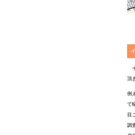
イ
頂
例
て
目
調