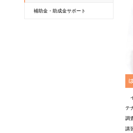
補助金・助成金サポート
イ
テ
調
講