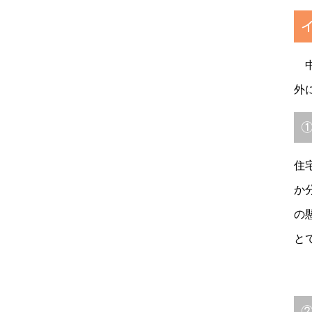
中
外
住
か
の
と