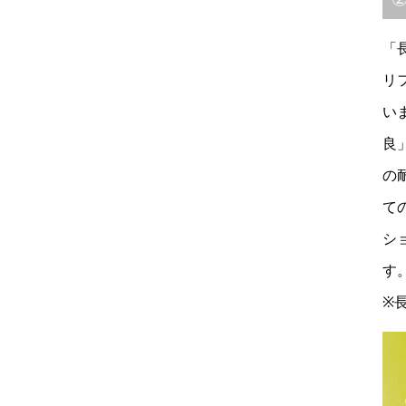
「
リ
い
良
の
て
シ
す
※