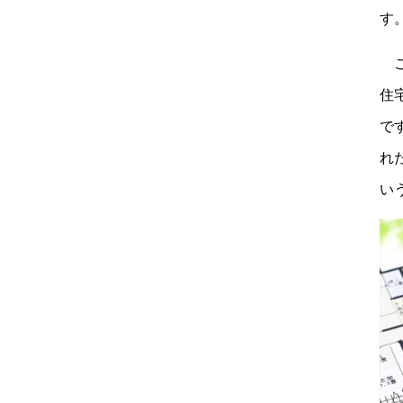
す
こ
住
で
れ
い