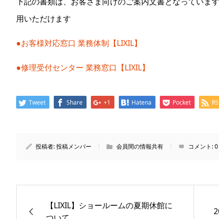
下記の書類は、お客さま向けのご案内文書となっていま
用いただけます
●お客様対応窓口 業務体制【LIXIL】
●修理受付センター 業務窓口【LIXIL】
Tweet
Share
+1
Hatena
Pocket
RS
投稿者:
投稿メンバー
会員間の情報共有
コメント:
0
【LIXIL】ショールームの夏期休館に
ついて