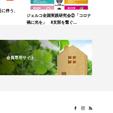
接近に伴う、
ジェルコ全国実践研究会②「コロナ
禍に光を」 8支部を繋ぐ...
会員専用サイト