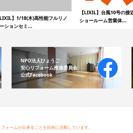
【LIXIL】台風10号の
LIXIL】1/18(木)高性能フルリノ
ショールーム営業体...
ーションセミ...
NPO法人ひょうご
安心リフォーム推進委員会
公式Facebook
リフォームが出来ることを目的に活動しています。