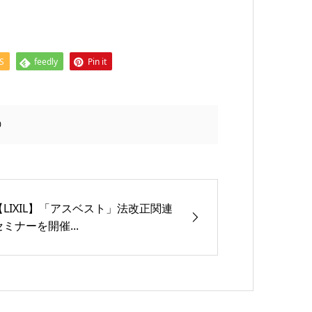
S
feedly
Pin it
0
【LIXIL】「アスベスト」法改正関連
セミナーを開催...