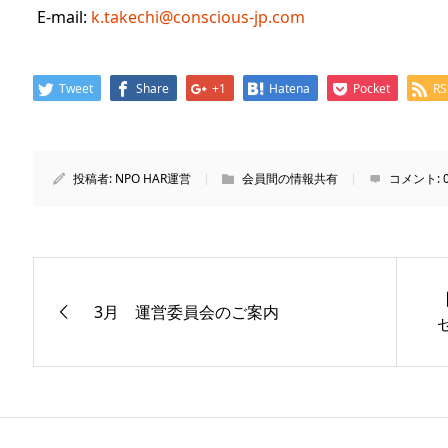
E-mail:
k.takechi@conscious-jp.com
Tweet
Share
+1
Hatena
Pocket
RS
投稿者:
NPO HAR運営
会員間の情報共有
コメント:
3月 運営委員会のご案内