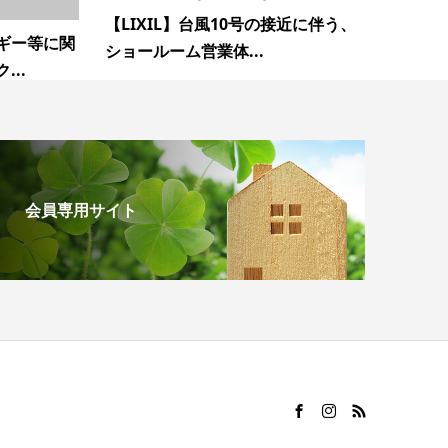
【LIXIL】台風10号の接近に伴う、
ギー等に関
ショールーム営業体...
..
会員専用サイト